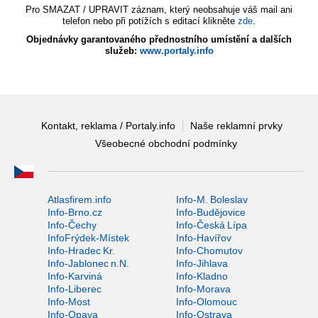
Pro SMAZAT / UPRAVIT záznam, který neobsahuje váš mail ani
telefon nebo při potížích s editací klikněte
zde
.
Objednávky garantovaného přednostního umístění a dalších
služeb:
www.portaly.info
Kontakt, reklama / Portaly.info
Naše reklamní prvky
Všeobecné obchodní podmínky
Atlasfirem.info
Info-M. Boleslav
Info-Brno.cz
Info-Budějovice
Info-Čechy
Info-Česká Lípa
InfoFrýdek-Místek
Info-Havířov
Info-Hradec Kr.
Info-Chomutov
Info-Jablonec n.N.
Info-Jihlava
Info-Karviná
Info-Kladno
Info-Liberec
Info-Morava
Info-Most
Info-Olomouc
Info-Opava
Info-Ostrava