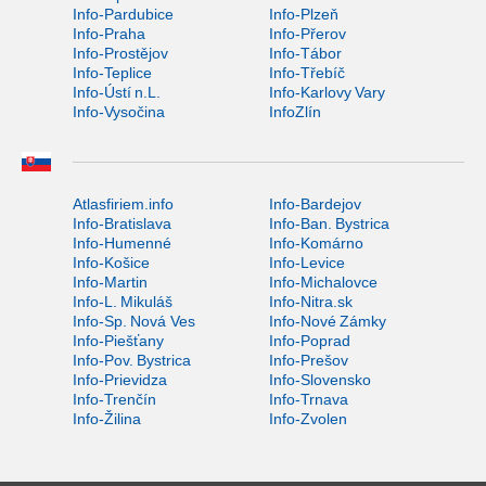
Info-Pardubice
Info-Plzeň
Info-Praha
Info-Přerov
Info-Prostějov
Info-Tábor
Info-Teplice
Info-Třebíč
Info-Ústí n.L.
Info-Karlovy Vary
Info-Vysočina
InfoZlín
Atlasfiriem.info
Info-Bardejov
Info-Bratislava
Info-Ban. Bystrica
Info-Humenné
Info-Komárno
Info-Košice
Info-Levice
Info-Martin
Info-Michalovce
Info-L. Mikuláš
Info-Nitra.sk
Info-Sp. Nová Ves
Info-Nové Zámky
Info-Piešťany
Info-Poprad
Info-Pov. Bystrica
Info-Prešov
Info-Prievidza
Info-Slovensko
Info-Trenčín
Info-Trnava
Info-Žilina
Info-Zvolen