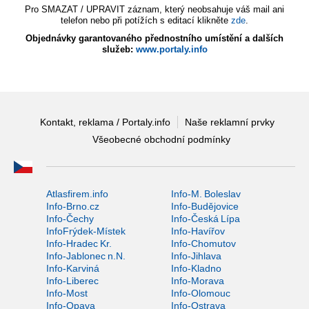
Pro SMAZAT / UPRAVIT záznam, který neobsahuje váš mail ani
telefon nebo při potížích s editací klikněte
zde
.
Objednávky garantovaného přednostního umístění a dalších
služeb:
www.portaly.info
Kontakt, reklama / Portaly.info
Naše reklamní prvky
Všeobecné obchodní podmínky
Atlasfirem.info
Info-M. Boleslav
Info-Brno.cz
Info-Budějovice
Info-Čechy
Info-Česká Lípa
InfoFrýdek-Místek
Info-Havířov
Info-Hradec Kr.
Info-Chomutov
Info-Jablonec n.N.
Info-Jihlava
Info-Karviná
Info-Kladno
Info-Liberec
Info-Morava
Info-Most
Info-Olomouc
Info-Opava
Info-Ostrava