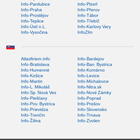
Info-Pardubice
Info-Plzeň
Info-Praha
Info-Přerov
Info-Prostějov
Info-Tábor
Info-Teplice
Info-Třebíč
Info-Ústí n.L.
Info-Karlovy Vary
Info-Vysočina
InfoZlín
Atlasfiriem.info
Info-Bardejov
Info-Bratislava
Info-Ban. Bystrica
Info-Humenné
Info-Komárno
Info-Košice
Info-Levice
Info-Martin
Info-Michalovce
Info-L. Mikuláš
Info-Nitra.sk
Info-Sp. Nová Ves
Info-Nové Zámky
Info-Piešťany
Info-Poprad
Info-Pov. Bystrica
Info-Prešov
Info-Prievidza
Info-Slovensko
Info-Trenčín
Info-Trnava
Info-Žilina
Info-Zvolen