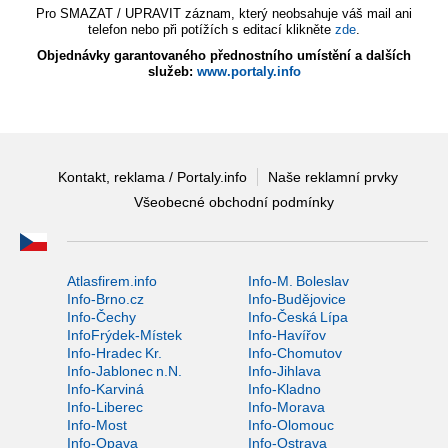
Pro SMAZAT / UPRAVIT záznam, který neobsahuje váš mail ani
telefon nebo při potížích s editací klikněte
zde
.
Objednávky garantovaného přednostního umístění a dalších
služeb:
www.portaly.info
Kontakt, reklama / Portaly.info
Naše reklamní prvky
Všeobecné obchodní podmínky
Atlasfirem.info
Info-M. Boleslav
Info-Brno.cz
Info-Budějovice
Info-Čechy
Info-Česká Lípa
InfoFrýdek-Místek
Info-Havířov
Info-Hradec Kr.
Info-Chomutov
Info-Jablonec n.N.
Info-Jihlava
Info-Karviná
Info-Kladno
Info-Liberec
Info-Morava
Info-Most
Info-Olomouc
Info-Opava
Info-Ostrava