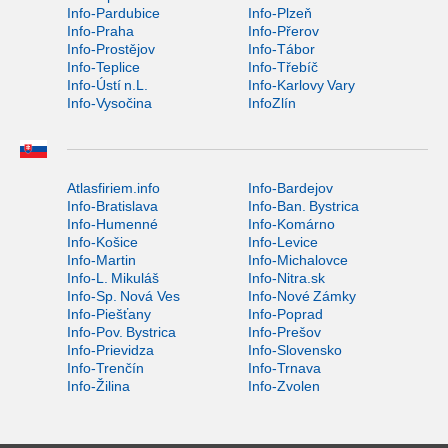
Info-Pardubice
Info-Plzeň
Info-Praha
Info-Přerov
Info-Prostějov
Info-Tábor
Info-Teplice
Info-Třebíč
Info-Ústí n.L.
Info-Karlovy Vary
Info-Vysočina
InfoZlín
Atlasfiriem.info
Info-Bardejov
Info-Bratislava
Info-Ban. Bystrica
Info-Humenné
Info-Komárno
Info-Košice
Info-Levice
Info-Martin
Info-Michalovce
Info-L. Mikuláš
Info-Nitra.sk
Info-Sp. Nová Ves
Info-Nové Zámky
Info-Piešťany
Info-Poprad
Info-Pov. Bystrica
Info-Prešov
Info-Prievidza
Info-Slovensko
Info-Trenčín
Info-Trnava
Info-Žilina
Info-Zvolen