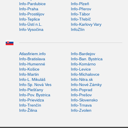
Info-Pardubice
Info-Plzeň
Info-Praha
Info-Přerov
Info-Prostějov
Info-Tábor
Info-Teplice
Info-Třebíč
Info-Ústí n.L.
Info-Karlovy Vary
Info-Vysočina
InfoZlín
Atlasfiriem.info
Info-Bardejov
Info-Bratislava
Info-Ban. Bystrica
Info-Humenné
Info-Komárno
Info-Košice
Info-Levice
Info-Martin
Info-Michalovce
Info-L. Mikuláš
Info-Nitra.sk
Info-Sp. Nová Ves
Info-Nové Zámky
Info-Piešťany
Info-Poprad
Info-Pov. Bystrica
Info-Prešov
Info-Prievidza
Info-Slovensko
Info-Trenčín
Info-Trnava
Info-Žilina
Info-Zvolen