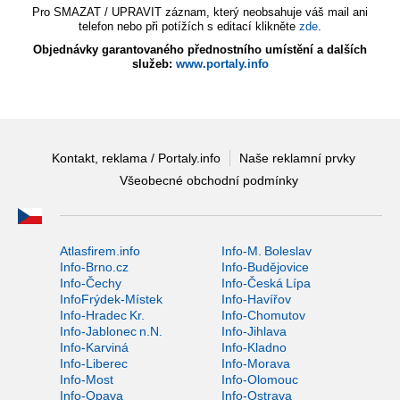
Pro SMAZAT / UPRAVIT záznam, který neobsahuje váš mail ani
telefon nebo při potížích s editací klikněte
zde
.
Objednávky garantovaného přednostního umístění a dalších
služeb:
www.portaly.info
Kontakt, reklama / Portaly.info
Naše reklamní prvky
Všeobecné obchodní podmínky
Atlasfirem.info
Info-M. Boleslav
Info-Brno.cz
Info-Budějovice
Info-Čechy
Info-Česká Lípa
InfoFrýdek-Místek
Info-Havířov
Info-Hradec Kr.
Info-Chomutov
Info-Jablonec n.N.
Info-Jihlava
Info-Karviná
Info-Kladno
Info-Liberec
Info-Morava
Info-Most
Info-Olomouc
Info-Opava
Info-Ostrava