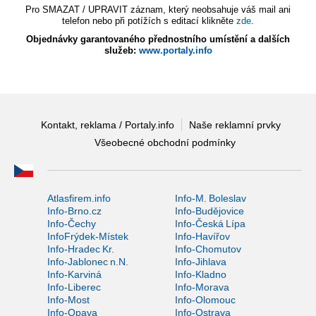
Pro SMAZAT / UPRAVIT záznam, který neobsahuje váš mail ani
telefon nebo při potížích s editací klikněte
zde
.
Objednávky garantovaného přednostního umístění a dalších
služeb:
www.portaly.info
Kontakt, reklama / Portaly.info
Naše reklamní prvky
Všeobecné obchodní podmínky
Atlasfirem.info
Info-M. Boleslav
Info-Brno.cz
Info-Budějovice
Info-Čechy
Info-Česká Lípa
InfoFrýdek-Místek
Info-Havířov
Info-Hradec Kr.
Info-Chomutov
Info-Jablonec n.N.
Info-Jihlava
Info-Karviná
Info-Kladno
Info-Liberec
Info-Morava
Info-Most
Info-Olomouc
Info-Opava
Info-Ostrava