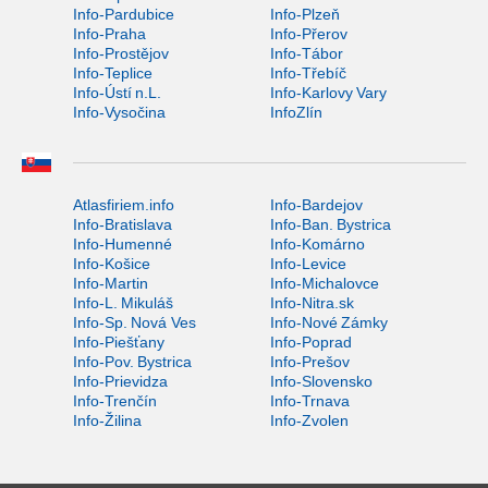
Info-Pardubice
Info-Plzeň
Info-Praha
Info-Přerov
Info-Prostějov
Info-Tábor
Info-Teplice
Info-Třebíč
Info-Ústí n.L.
Info-Karlovy Vary
Info-Vysočina
InfoZlín
Atlasfiriem.info
Info-Bardejov
Info-Bratislava
Info-Ban. Bystrica
Info-Humenné
Info-Komárno
Info-Košice
Info-Levice
Info-Martin
Info-Michalovce
Info-L. Mikuláš
Info-Nitra.sk
Info-Sp. Nová Ves
Info-Nové Zámky
Info-Piešťany
Info-Poprad
Info-Pov. Bystrica
Info-Prešov
Info-Prievidza
Info-Slovensko
Info-Trenčín
Info-Trnava
Info-Žilina
Info-Zvolen